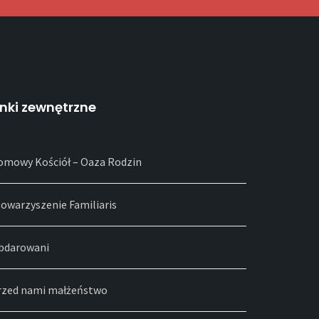
inki zewnętrzne
omowy Kościół – Oaza Rodzin
towarzyszenie Familiaris
bdarowani
rzed nami małżeństwo