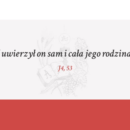
I uwierzył on sam i cała jego
rodzin
a
J4, 53