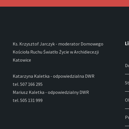
L
Ks. Krzysztof Jarczyk - moderator Domowego
Kościoła Ruchu Światło Życie w Archidiecezji
Katowice
D
Katarzyna Kaletka - odpowiedzialna DWR
S
tel. 507 166 295
Mariusz Kaletka - odpowiedzialny DWR
O
tel. 505 131 999
P