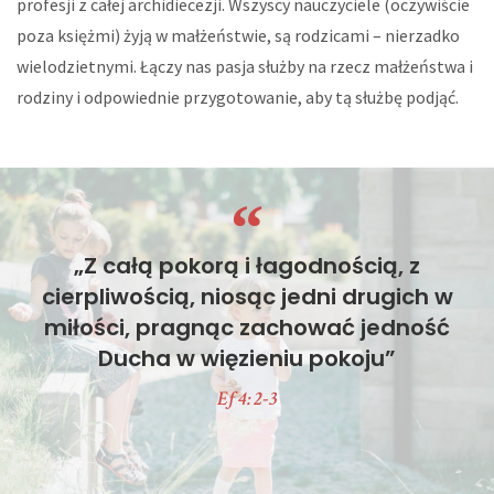
profesji z całej archidiecezji. Wszyscy nauczyciele (oczywiście
poza księżmi) żyją w małżeństwie, są rodzicami – nierzadko
wielodzietnymi. Łączy nas pasja służby na rzecz małżeństwa i
rodziny i odpowiednie przygotowanie, aby tą służbę podjąć.
„Z całą pokorą i łagodnością, z
cierpliwością, niosąc jedni drugich w
miłości, pragnąc zachować jedność
Ducha w więzieniu pokoju”
Ef 4: 2-3