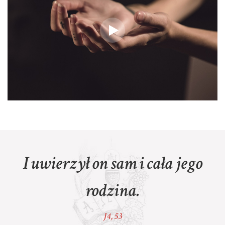
I uwierzył on sam i cała jego
rodzin
a.
J4, 53