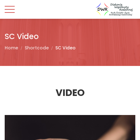
SC Video
Home
Shortcode
SC Video
VIDEO