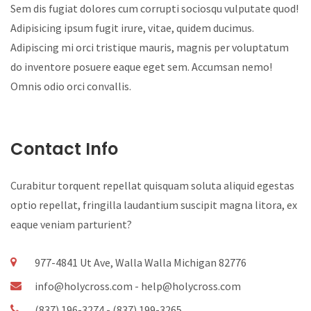
Sem dis fugiat dolores cum corrupti sociosqu vulputate quod!
Adipisicing ipsum fugit irure, vitae, quidem ducimus.
Adipiscing mi orci tristique mauris, magnis per voluptatum
do inventore posuere eaque eget sem. Accumsan nemo!
Omnis odio orci convallis.
Contact Info
Curabitur torquent repellat quisquam soluta aliquid egestas
optio repellat, fringilla laudantium suscipit magna litora, ex
eaque veniam parturient?
977-4841 Ut Ave, Walla Walla Michigan 82776
info@holycross.com - help@holycross.com
(837) 196-3274 - (837) 199-3265