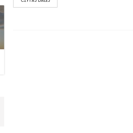
CZYTAJ DALEJ
LIS 14,2025
LIS 15
REKOLEKCJE DLA MAM – WE
REKO
WSPÓŁPRACY Z ŁASKĄ 2025
WSPÓ
00
00
00
00
00
DAYS
HOURS
MINS
SECS
DAYS