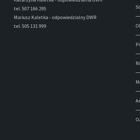
S
tel. 507 166 295
Mariusz Kaletka - odpowiedzialny DWR
O
tel. 505 131 999
P
N
M
Ar
Oa