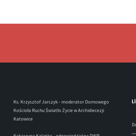
L
Ks. Krzysztof Jarczyk - moderator Domowego
Kościoła Ruchu Światło Życie w Archidiecezji
Katowice
D
Katarzyna Kaletka - odpowiedzialna DWR