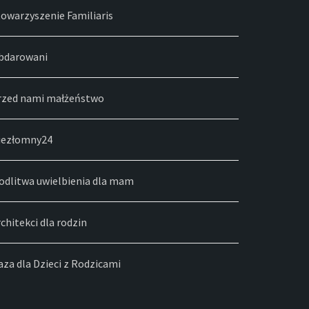
towarzyszenie Familiaris
bdarowani
rzed nami małżeństwo
iezłomny24
odlitwa uwielbienia dla mam
chitekci dla rodzin
za dla Dzieci z Rodzicami